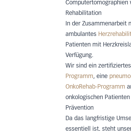
Computertomographien w
Rehabilitation
In der Zusammenarbeit mi
ambulantes
Herzrehabil
Patienten mit Herzkreisl
Verfügung.
Wir sind ein zertifizier
Programm
, eine
pneumol
OnkoRehab-Programm
a
onkologischen Patienten 
Prävention
Da das langfristige Ums
essentiell ist, steht uns