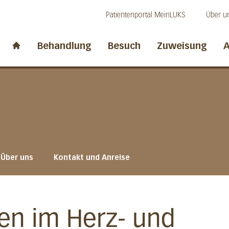
Direkt zum Inhalt
Direkt zum Fussbereich
Direkt zur Suche
Patientenportal MeinLUKS
Über u
idwalden
Behandlung
Besuch
Zuweisung
A
Start page
Über uns
Kontakt und Anreise
n im Herz- und