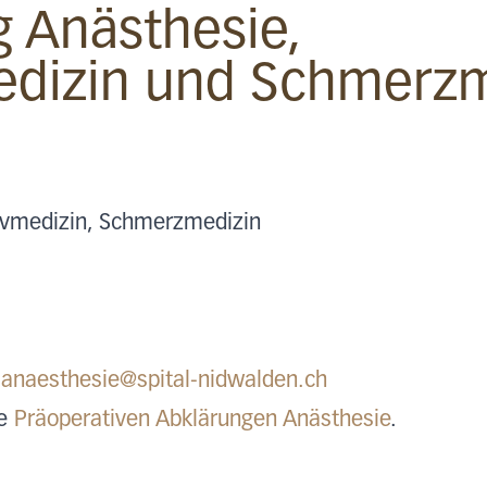
 Anästhesie,
edizin und Schmerz
sivmedizin, Schmerzmedizin
:
anaesthesie@spital-nidwalden.ch
re
Präoperativen Abklärungen Anästhesie
.