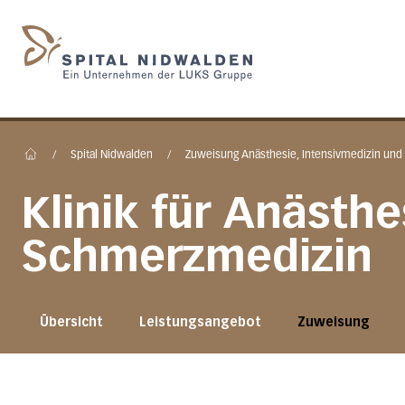
Startseite des Spital N
/
Spital Nidwalden
/
Zuweisung Anästhesie, Intensivmedizin un
Home
Klinik für Anästh
Schmerzmedizin
Übersicht
Leistungsangebot
Zuweisung