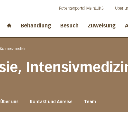
Direkt zum Inhalt
Direkt zum Fussbereich
Direkt zur Suche
Patientenportal MeinLUKS
Über u
idwalden
Behandlung
Besuch
Zuweisung
A
Start page
d Schmerzmedizin
esie, Intensivmediz
Über uns
Kontakt und Anreise
Team