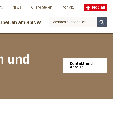
ns
News
Offene Stellen
Kontakt
Notfall
rbeiten am SpiNW
Suche
in und
Kontakt und
Anreise