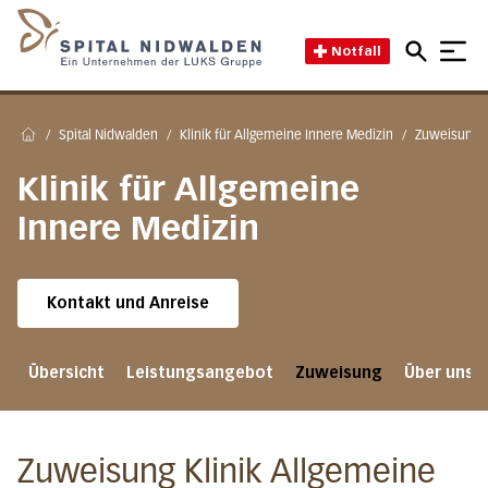
Direkt zum Inhalt
Direkt zum Fussbereich
Direkt zur Suche
Startseite des Spital Nidwal
Notfall
/
Spital Nidwalden
/
Klinik für Allgemeine Innere Medizin
/
Zuweisung K
Home
Klinik für Allgemeine
Innere Medizin
Kontakt und Anreise
Übersicht
Leistungsangebot
Zuweisung
Über uns
Zuweisung Klinik Allgemeine