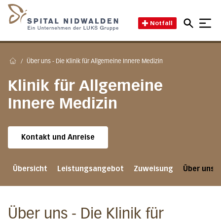
Direkt zum Inhalt
Direkt zum Fussbereich
Direkt zur Suche
Startseite des Spital Nidwal
Notfall
/
Über uns - Die Klinik für Allgemeine Innere Medizin
Home
Klinik für Allgemeine
Innere Medizin
Kontakt und Anreise
Übersicht
Leistungsangebot
Zuweisung
Über uns
Über uns - Die Klinik für