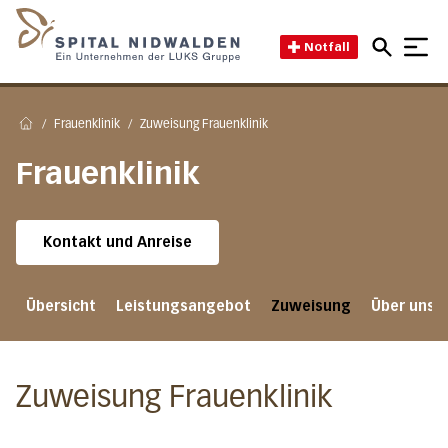
Direkt zum Inhalt
Direkt zum Fussbereich
Direkt zur Suche
Startseite des Spital Nidwal
Notfall
/
Frauenklinik
/
Zuweisung Frauenklinik
Home
Frauenklinik
Kontakt und Anreise
Übersicht
Leistungsangebot
Zuweisung
Über uns
Zuweisung Frauenklinik