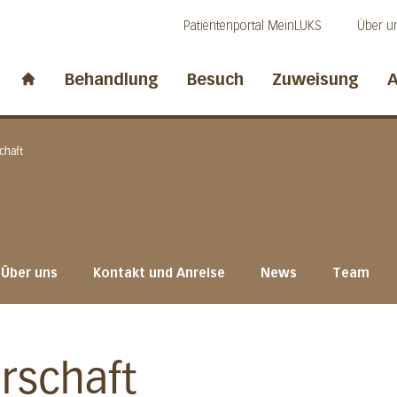
Direkt zum Inhalt
Direkt zum Fussbereich
Direkt zur Suche
Patientenportal MeinLUKS
Über u
idwalden
Behandlung
Besuch
Zuweisung
A
Start page
chaft
Über uns
Kontakt und Anreise
News
Team
rschaft