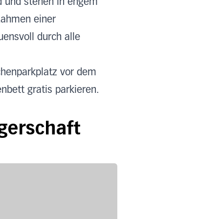
d und stehen in engem
Rahmen einer
ensvoll durch alle
rchenparkplatz vor dem
bett gratis parkieren.
gerschaft