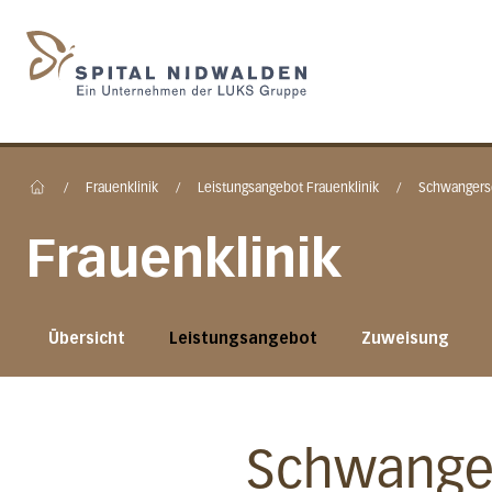
Startseite des Spital N
/
Frauenklinik
/
Leistungsangebot Frauenklinik
/
Schwangers
Home
Frauenklinik
Übersicht
Leistungsangebot
Zuweisung
Schwange