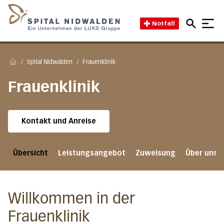
Direkt
Direkt
Direkt
Startseite des Spital Nidwal
Notfall
/
Spital Nidwalden
/
Frauenklinik
Home
Frauenklinik
Kontakt und Anreise
Übersicht
Leistungsangebot
Zuweisung
Über uns
Willkommen in der
Frauenklinik