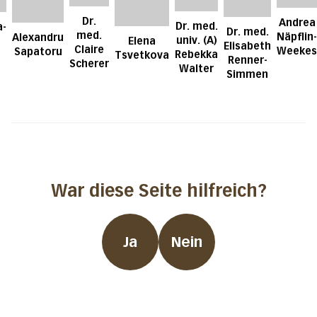
Dr.
Andrea
Dr. med.
a-
Dr. med.
med.
Näpflin-
Alexandru
univ. (A)
Elena
Elisabeth
Claire
Weekes
Sapatoru
Rebekka
Tsvetkova
Renner-
Scherer
Walter
Simmen
War diese Seite hilfreich?
Ja
Nein