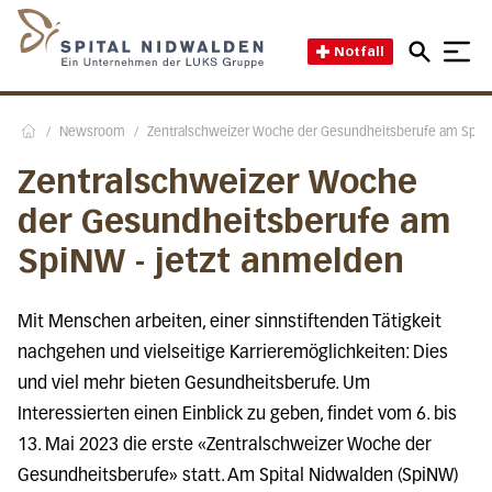
Direkt zum Inhalt
Direkt zum Fussbereich
Direkt zur Suche
Startseite des Spital Nidwal
Notfall
/
Newsroom
/
Zentralschweizer Woche der Gesundheitsberufe am SpiNW
Home
Zentralschweizer Woche
der Gesundheitsberufe am
SpiNW - jetzt anmelden
Mit Menschen arbeiten, einer sinnstiftenden Tätigkeit
nachgehen und vielseitige Karrieremöglichkeiten: Dies
und viel mehr bieten Gesundheitsberufe. Um
Interessierten einen Einblick zu geben, findet vom 6. bis
13. Mai 2023 die erste «Zentralschweizer Woche der
Gesundheitsberufe» statt. Am Spital Nidwalden (SpiNW)