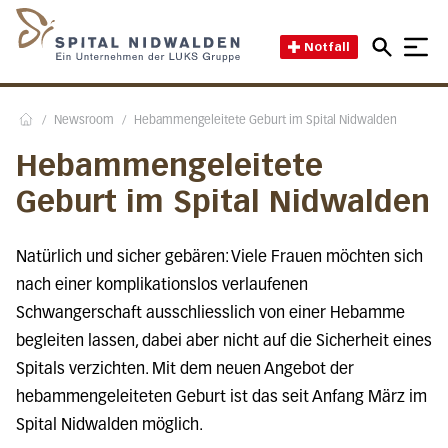
Direkt zum Inhalt
Direkt zum Fussbereich
Direkt zur Suche
Startseite des Spital Nidwal
Notfall
/
Newsroom
/
Hebammengeleitete Geburt im Spital Nidwalden
Home
Hebammengeleitete
Geburt im Spital Nidwalden
Natürlich und sicher gebären: Viele Frauen möchten sich
nach einer komplikationslos verlaufenen
Schwangerschaft ausschliesslich von einer Hebamme
begleiten lassen, dabei aber nicht auf die Sicherheit eines
Spitals verzichten. Mit dem neuen Angebot der
hebammengeleiteten Geburt ist das seit Anfang März im
Spital Nidwalden möglich.