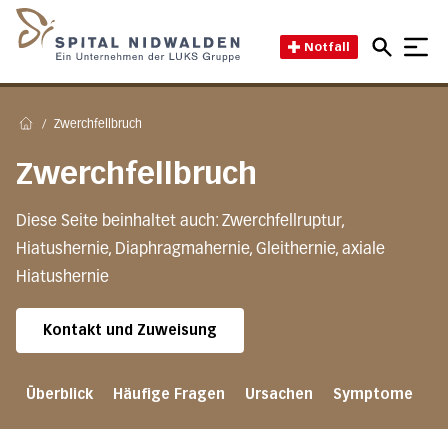
Direkt zum Inhalt
Direkt zum Fussbereich
Direkt zur Suche
Startseite des Spital Nidwal
Notfall
/
Zwerchfellbruch
Home
Zwerchfellbruch
Diese Seite beinhaltet auch: Zwerchfellruptur,
Hiatushernie, Diaphragmahernie, Gleithernie, axiale
Hiatushernie
Kontakt und Zuweisung
Überblick
Häufige Fragen
Ursachen
Symptome
D