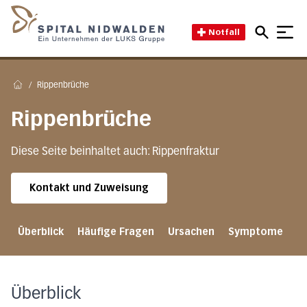
Direkt zum Inhalt
Direkt zum Fussbereich
Direkt zur Suche
Startseite des Spital Nidwal
Notfall
/
Rippenbrüche
Home
Rippenbrüche
Diese Seite beinhaltet auch: Rippenfraktur
Kontakt und Zuweisung
Überblick
Häufige Fragen
Ursachen
Symptome
D
Überblick