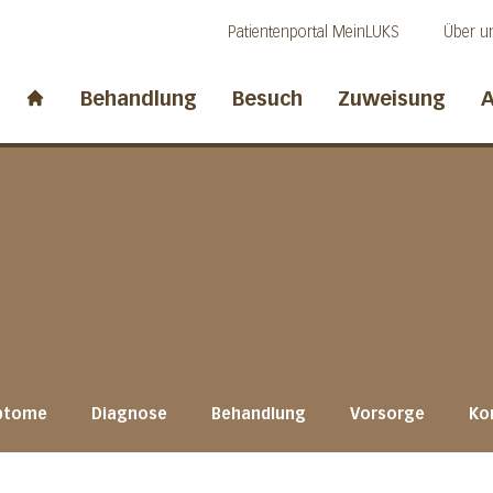
Direkt zum Inhalt
Direkt zum Fussbereich
Direkt zur Suche
Patientenportal MeinLUKS
Über u
idwalden
Behandlung
Besuch
Zuweisung
A
Start page
ptome
Diagnose
Behandlung
Vorsorge
Ko