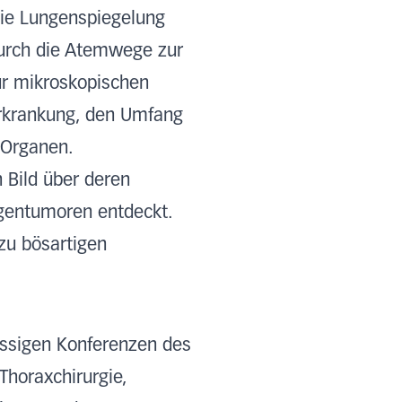
die Lungenspiegelung
durch die Atemwege zur
ur mikroskopischen
rkrankung, den Umfang
 Organen.
 Bild über deren
ngentumoren entdeckt.
 zu bösartigen
ässigen Konferenzen des
horaxchirurgie,