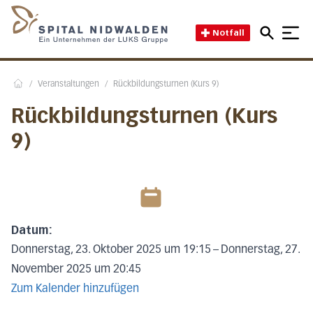
Direkt zum Inhalt
Direkt zum Fussbereich
Direkt zur Suche
Startseite des Spital Nidwal
Notfall
/
Veranstaltungen
/
Rückbildungsturnen (Kurs 9)
Home
Rückbildungsturnen (Kurs
9)
Datum:
Donnerstag, 23. Oktober 2025 um 19:15
–
Donnerstag, 27.
November 2025 um 20:45
Zum Kalender hinzufügen