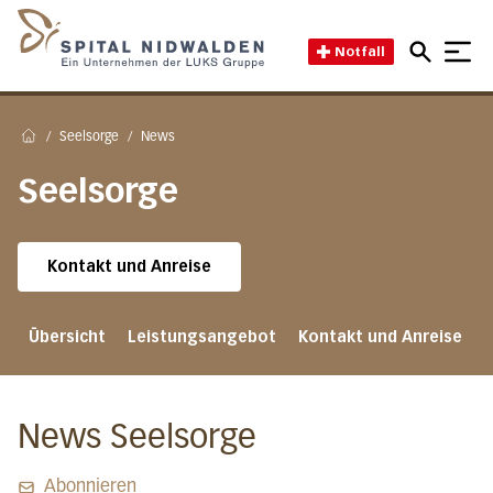
Direkt zum Inhalt
Direkt zum Fussbereich
Direkt zur Suche
Startseite des Spital Nidwal
Notfall
/
Seelsorge
/
News
Home
Seelsorge
Kontakt und Anreise
Übersicht
Leistungsangebot
Kontakt und Anreise
News Seelsorge
Abonnieren