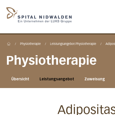
Startseite des Spital N
/
Physiotherapie
/
Leistungsangebot Physiotherapie
/
Adipos
Home
Physiotherapie
Übersicht
Leistungsangebot
Zuweisung
Adiposita