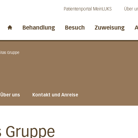
Direkt zum Inhalt
Direkt zum Fussbereich
Direkt zur Suche
Patientenportal MeinLUKS
Über u
idwalden
Behandlung
Besuch
Zuweisung
A
Start page
itas Gruppe
Über uns
Kontakt und Anreise
s Gruppe