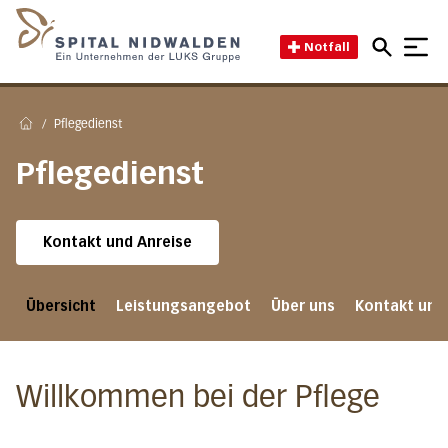
Direkt zum Inhalt
Direkt zum Fussbereich
Direkt zur Suche
Startseite des Spital Nidwal
Notfall
/
Pflegedienst
Home
Pflegedienst
Kontakt und Anreise
Übersicht
Leistungsangebot
Über uns
Kontakt und
Willkommen bei der Pflege