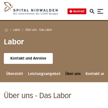
Direkt zum Inhalt
Direkt zum Fussbereich
Direkt zur Suche
Startseite des Spital Nidwal
Notfall
/
Labor
/
Über uns - Das Labor
Home
Labor
Kontakt und Anreise
Übersicht
Leistungsangebot
Über uns
Kontakt und
Über uns - Das Labor