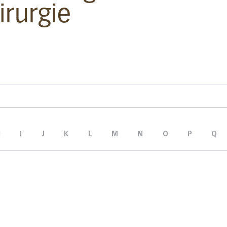
irurgie
H
I
J
K
L
M
N
O
P
Q