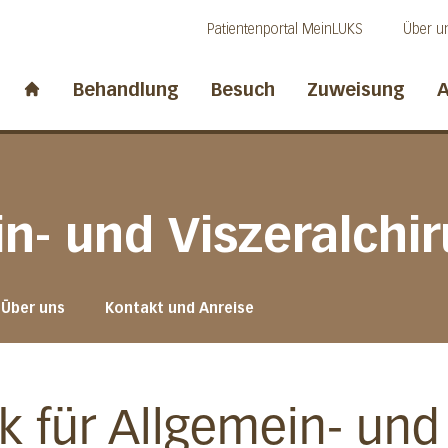
Direkt zum Inhalt
Direkt zum Fussbereich
Direkt zur Suche
Patientenportal MeinLUKS
Über u
idwalden
Behandlung
Besuch
Zuweisung
A
Start page
in- und Viszeralchir
Über uns
Kontakt und Anreise
k für Allgemein- und