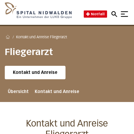
Direkt zum Inhalt
Direkt zum Fussbereich
Direkt zur Suche
Startseite des Spital Nidwal
Notfall
/
Kontakt und Anreise Fliegerarzt
Home
Fliegerarzt
Kontakt und Anreise
Übersicht
Kontakt und Anreise
Kontakt und Anreise