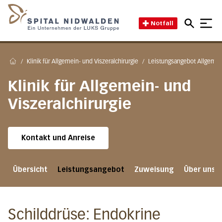
Direkt zum Inhalt
Direkt zum Fussbereich
Direkt zur Suche
Startseite des Spital Nidwal
Notfall
/
Klinik für Allgemein- und Viszeralchirurgie
/
Leistungsangebot Allgemein
Home
Klinik für Allgemein- und
Viszeralchirurgie
Kontakt und Anreise
Übersicht
Leistungsangebot
Zuweisung
Über uns
Schilddrüse: Endokrine