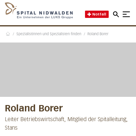
Direkt zum Inhalt
Direkt zum Fussbereich
Direkt zur Suche
Startseite des Spital Nidwal
Notfall
/
Spezialistinnen und Spezialisten finden
/
Roland Borer
Home
Roland Borer
Leiter Betriebswirtschaft, Mitglied der Spitalleitung,
Stans