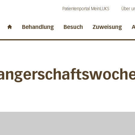
Direkt zum Inhalt
Direkt zum Fussbereich
Direkt zur Suche
Patientenportal MeinLUKS
Über u
idwalden
Behandlung
Besuch
Zuweisung
A
Start page
angerschaftswoch