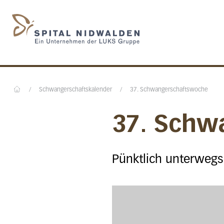
Startseite des Spital N
/
Schwangerschaftskalender
/
37. Schwangerschaftswoche
Home
37. Schw
Pünktlich unterwegs