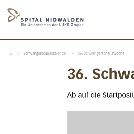
Startseite des Spital N
/
Schwangerschaftskalender
/
36. Schwangerschaftswoche
Home
36. Schw
Ab auf die Startposi