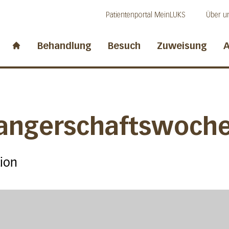
Direkt zum Inhalt
Direkt zum Fussbereich
Direkt zur Suche
Patientenportal MeinLUKS
Über u
idwalden
Behandlung
Besuch
Zuweisung
A
Start page
angerschaftswoch
tion