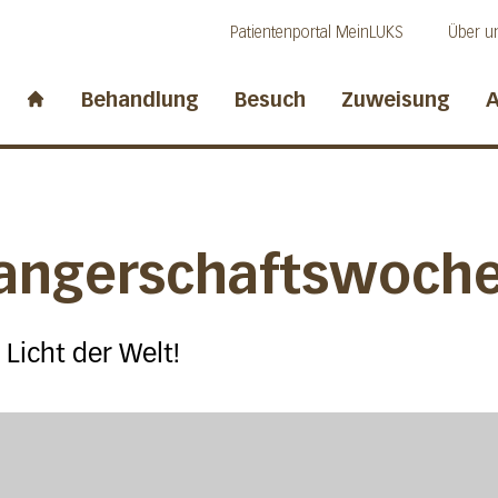
Direkt zum Inhalt
Direkt zum Fussbereich
Direkt zur Suche
Patientenportal MeinLUKS
Über u
idwalden
Behandlung
Besuch
Zuweisung
A
Start page
angerschaftswoch
 Licht der Welt!