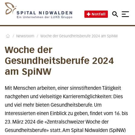
Direkt zum Inhalt
Direkt zum Fussbereich
Direkt zur Suche
Startseite des Spital Nidwal
Notfall
/
Newsroom
/
Woche der Gesundheitsberufe 2024 am SpiNW
Home
Woche der
Gesundheitsberufe 2024
am SpiNW
Mit Menschen arbeiten, einer sinnstiftenden Tätigkeit
nachgehen und vielseitige Karrieremöglichkeiten: Dies
und viel mehr bieten Gesundheitsberufe. Um
Interessierten einen Einblick zu geben, findet vom 16. bis
23. März 2024 die «Zentralschweizer Woche der
Gesundheitsberufe» statt. Am Spital Nidwalden (SpiNW)