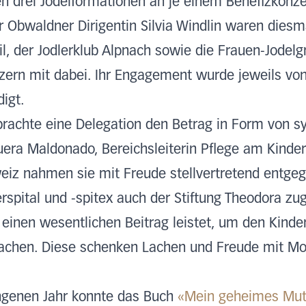
eten drei Jodelformationen an je einem Benefizkonz
er Obwaldner Dirigentin Silvia Windlin waren diesm
l, der Jodlerklub Alpnach sowie die Frauen-Jodelg
zern mit dabei. Ihr Engagement wurde jeweils von
igt.
rachte eine Delegation den Betrag in Form von 
uera Maldonado, Bereichsleiterin Pflege am Kinders
weiz nahmen sie mit Freude stellvertretend entg
spital und -spitex auch der Stiftung Theodora zu
einen wesentlichen Beitrag leistet, um den Kinde
achen. Diese schenken Lachen und Freude mit M
ngenen Jahr konnte das Buch
«Mein geheimes Mut