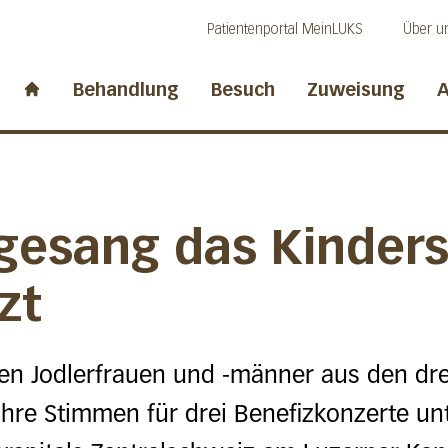
Direkt zum Inhalt
Direkt zum Fussbereich
Direkt zur Suche
Patientenportal MeinLUKS
Über u
idwalden
Behandlung
Besuch
Zuweisung
A
Start page
gesang das Kinders
zt
en Jodlerfrauen und -männer aus den dre
hre Stimmen für drei Benefizkonzerte u