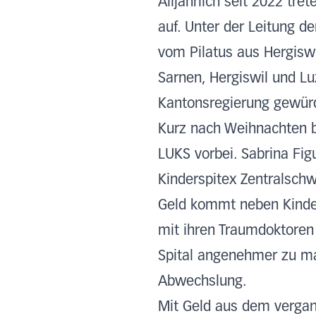
Alljährlich seit 2022 tr
auf. Unter der Leitung d
vom Pilatus aus Hergiswi
Sarnen, Hergiswil und Lu
Kantonsregierung gewürd
Kurz nach Weihnachten b
LUKS vorbei. Sabrina Fig
Kinderspitex Zentralsch
Geld kommt neben Kinder
mit ihren Traumdoktoren 
Spital angenehmer zu m
Abwechslung.
Mit Geld aus dem verga