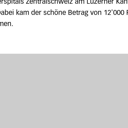
rspitals Zentralschweiz am Luzerner Kant
Dabei kam der schöne Betrag von 12'000 F
men.