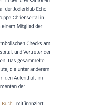
ert in den drei Kantonen
al der Jodlerklub Echo
ruppe Chriensertal in
 einem Mitglied der
symbolischen Checks am
pital, und Vertreter der
egen. Das gesammelte
gute, die unter anderem
rn den Aufenthalt im
omenten der
-Buch»
mitfinanziert