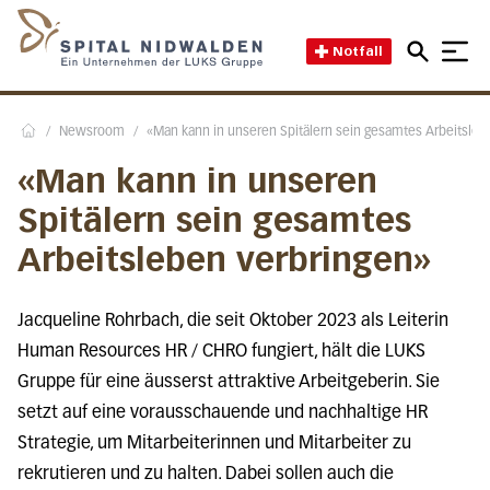
Direkt zum Inhalt
Direkt zum Fussbereich
Direkt zur Suche
Startseite des Spital Nidwal
Notfall
/
Newsroom
/
«Man kann in unseren Spitälern sein gesamtes Arbeitsleb
Home
«Man kann in unseren
Spitälern sein gesamtes
Arbeitsleben verbringen»
Jacqueline Rohrbach, die seit Oktober 2023 als Leiterin
Human Resources HR / CHRO fungiert, hält die LUKS
Gruppe für eine äusserst attraktive Arbeitgeberin. Sie
setzt auf eine vorausschauende und nachhaltige HR
Strategie, um Mitarbeiterinnen und Mitarbeiter zu
rekrutieren und zu halten. Dabei sollen auch die