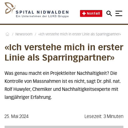
Direkt zum Inhalt
Direkt zum Fussbereich
Direkt zur Suche
Startseite des Spital Nidwal
Notfall
/
Newsroom
/
«Ich verstehe mich in erster Linie als Sparringpartner»
Home
«Ich verstehe mich in erster
Linie als Sparringpartner»
Was genau macht ein Projektleiter Nachhaltigkeit? Die
Kontrolle von Massnahmen ist es nicht, sagt Dr. phil. nat.
Rolf Huwyler, Chemiker und Nachhaltigkeitsexperte mit
langjähriger Erfahrung.
25. Mai 2024
Lesezeit: 3 Minuten