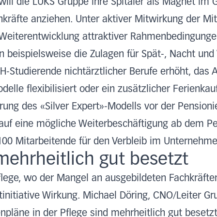
 will die LUKS Gruppe ihre Spitäler als Magnet i
hkräfte anziehen. Unter aktiver Mitwirkung der M
eiterentwicklung attraktiver Rahmenbedingungen
en beispielsweise die Zulagen für Spät-, Nacht u
H-Studierende nichtärztlicher Berufe erhöht, das 
elle flexibilisiert oder ein zusätzlicher Ferienka
rung des «Silver Expert»-Modells vor der Pension
 auf eine mögliche Weiterbeschäftigung ab dem Pe
100 Mitarbeitende für den Verbleib im Unterneh
mehrheitlich gut besetzt
flege, wo der Mangel an ausgebildeten Fachkräft
etinitiative Wirkung. Michael Döring, CNO/Leiter G
enpläne in der Pflege sind mehrheitlich gut besetz