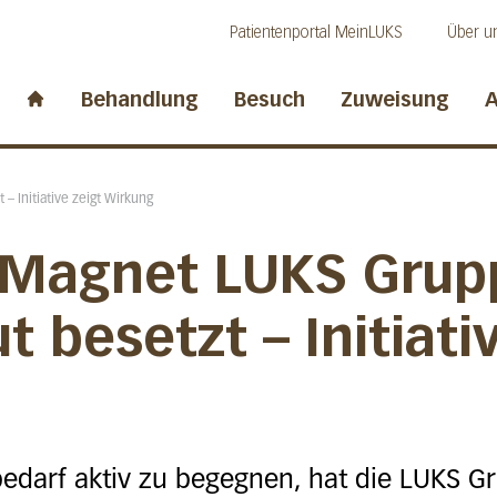
Direkt zum Inhalt
Direkt zum Fussbereich
Direkt zur Suche
Patientenportal MeinLUKS
Über u
idwalden
Behandlung
Besuch
Zuweisung
A
Start page
– Initiative zeigt Wirkung
 «Magnet LUKS Grup
t besetzt – Initiati
darf aktiv zu begegnen, hat die LUKS Gr