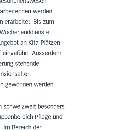
m Gesundheitswesen
itarbeitenden werden
 erarbeitet. Bis zum
nd Wochenenddienste
Angebot an Kita-Plätzen
uf eingeführt. Ausserdem
ierung stehende
nsionsalter
men gewonnen werden.
en schweizweit besonders
ruppenbereich Pflege und
t. Im Bereich der