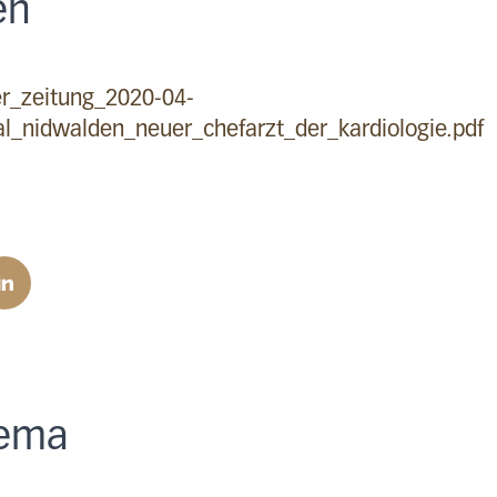
en
r_zeitung_2020-04-
al_nidwalden_neuer_chefarzt_der_kardiologie.pdf
ema