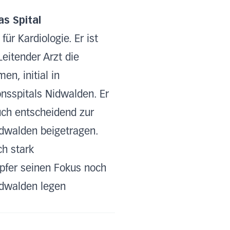
as Spital
ür Kardiologie. Er ist
Leitender Arzt die
n, initial in
onsspitals Nidwalden. Er
uch entscheidend zur
idwalden beigetragen.
ch stark
üpfer seinen Fokus noch
idwalden legen