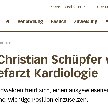
Direkt zum Inhalt
Direkt zum Fussbereich
Direkt zur Suche
Patientenportal MeinLUKS
Über u
idwalden
Behandlung
Besuch
Zuweisung
A
Start page
rdiologie
Christian Schüpfer 
farzt Kardiologie
idwalden freut sich, einen ausgewiesenen
e, wichtige Position einzusetzen.