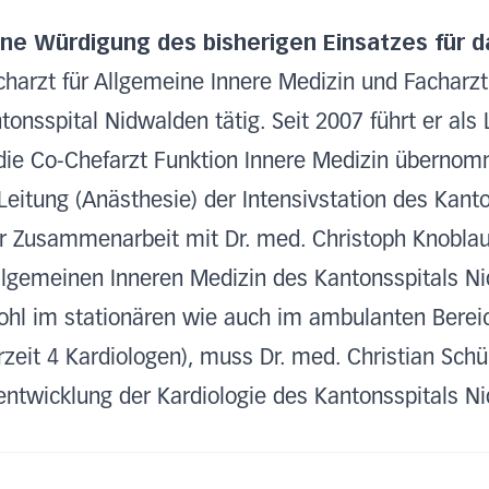
eine Würdigung des bisherigen Einsatzes für d
charzt für Allgemeine Innere Medizin und Facharzt f
onsspital Nidwalden tätig. Seit 2007 führt er als 
 die Co-Chefarzt Funktion Innere Medizin übernomme
eitung (Anästhesie) der Intensivstation des Kant
ger Zusammenarbeit mit Dr. med. Christoph Knobla
llgemeinen Inneren Medizin des Kantonsspitals N
wohl im stationären wie auch im ambulanten Berei
zeit 4 Kardiologen), muss Dr. med. Christian Sch
rentwicklung der Kardiologie des Kantonsspitals N