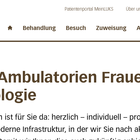
Direkt zum Inhalt
Direkt zum Fussbereich
Direkt zur Suche
Patientenportal MeinLUKS
Über u
idwalden
Behandlung
Besuch
Zuweisung
A
Start page
Ambulatorien Fraue
logie
ist für Sie da: herzlich – individuell – pr
erne Infrastruktur, in der wir Sie nach a