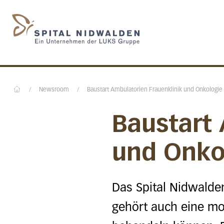
Startseite des Spital N
/
Newsroom
/
Baustart Ambulatorien Frauenklinik und Onkologie
Home
Baustart 
und Onko
Das Spital Nidwalden 
gehört auch eine mod