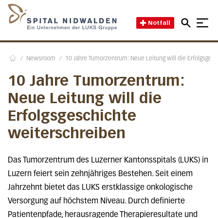
Direkt zum Inhalt
Direkt zum Fussbereich
Direkt zur Suche
Startseite des Spital Nidwal
Notfall
/
Newsroom
/
10 Jahre Tumorzentrum: Neue Leitung will die Erfolgsges
Home
10 Jahre Tumorzentrum:
Neue Leitung will die
Erfolgsgeschichte
weiterschreiben
Das Tumorzentrum des Luzerner Kantonsspitals (LUKS) in
Luzern feiert sein zehnjähriges Bestehen. Seit einem
Jahrzehnt bietet das LUKS erstklassige onkologische
Versorgung auf höchstem Niveau. Durch definierte
Patientenpfade, herausragende Therapieresultate und