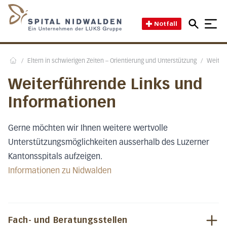
Direkt zum Inhalt
Direkt zum Fussbereich
Direkt zur Suche
Startseite des Spital Nidwal
Notfall
/
Eltern in schwierigen Zeiten – Orientierung und Unterstützung
/
Weiter
Home
Weiterführende Links und
Informationen
Gerne möchten wir Ihnen weitere wertvolle
Unterstützungsmöglichkeiten ausserhalb des Luzerner
Kantonsspitals aufzeigen.
Informationen zu Nidwalden
Fach- und Beratungsstellen