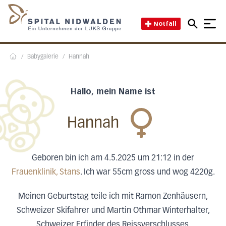
Direkt zum Inhalt
Direkt zum Fussbereich
Direkt zur Suche
Startseite des Spital Nidwal
Notfall
/
Babygalerie
/
Hannah
Home
Hallo, mein Name ist
Hannah
Geboren bin ich am 4.5.2025 um 21:12 in der
Frauenklinik, Stans
. Ich war 55cm gross und wog 4220g.
Meinen Geburtstag teile ich mit Ramon Zenhäusern,
Schweizer Skifahrer und Martin Othmar Winterhalter,
Schweizer Erfinder des Reissverschlusses.