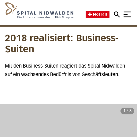
Direkt zum Inhalt
Direkt zum Fussbereich
Direkt zur Suche
Startseite des Spital Nidwal
Notfall
2018 realisiert: Business-
Suiten
Mit den Business-Suiten reagiert das Spital Nidwalden
auf ein wachsendes Bedürfnis von Geschäftsleuten.
1
/
3