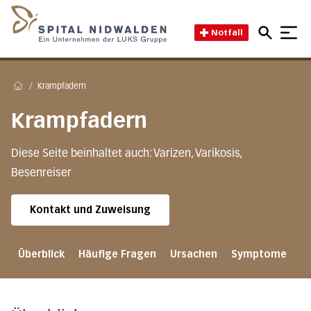
Direkt zum Inhalt
Direkt zum Fussbereich
Direkt zur Suche
Startseite des Spital Nidwal
Notfall
/
Krampfadern
Home
Krampfadern
Diese Seite beinhaltet auch: Varizen, Varikosis,
Besenreiser
Kontakt und Zuweisung
Überblick
Häufige Fragen
Ursachen
Symptome
D