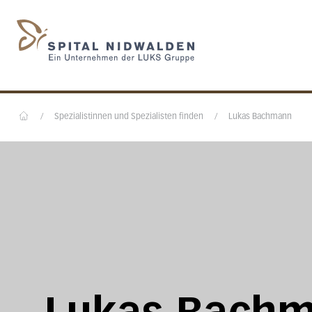
Startseite des Spital N
/
Spezialistinnen und Spezialisten finden
/
Lukas Bachmann
Home