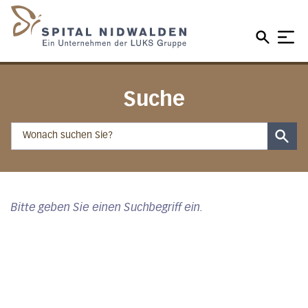
Direkt zum Inhalt
Direkt zum Fussbereich
Direkt zur Suche
Startseite
Suche
Such
Bitte geben Sie einen Suchbegriff ein.