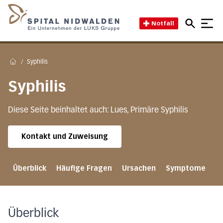
Direkt zum Inhalt
Direkt zum Fussbereich
Direkt zur Suche
Startseite des Spital Nidwal
Notfall
/
Syphilis
Home
Syphilis
Diese Seite beinhaltet auch: Lues, Primäre Syphilis
Kontakt und Zuweisung
Überblick
Häufige Fragen
Ursachen
Symptome
D
Überblick