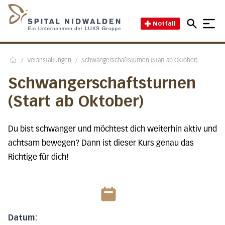
Direkt zum Inhalt
Direkt zum Fussbereich
Direkt zur Suche
Startseite des Spital Nidwal
Notfall
/
Veranstaltungen
/
Schwangerschaftsturnen (Start ab Oktober)
Home
Schwangerschaftsturnen
(Start ab Oktober)
Du bist schwanger und möchtest dich weiterhin aktiv und
achtsam bewegen? Dann ist dieser Kurs genau das
Richtige für dich!
Datum: