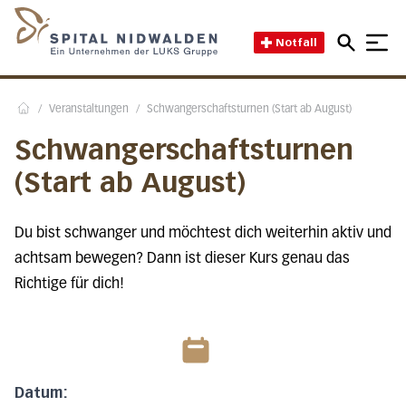
Direkt zum Inhalt
Direkt zum Fussbereich
Direkt zur Suche
Startseite des Spital Nidwal
Notfall
/
Veranstaltungen
/
Schwangerschaftsturnen (Start ab August)
Home
Schwangerschaftsturnen
(Start ab August)
Du bist schwanger und möchtest dich weiterhin aktiv und
achtsam bewegen? Dann ist dieser Kurs genau das
Richtige für dich!
Datum: