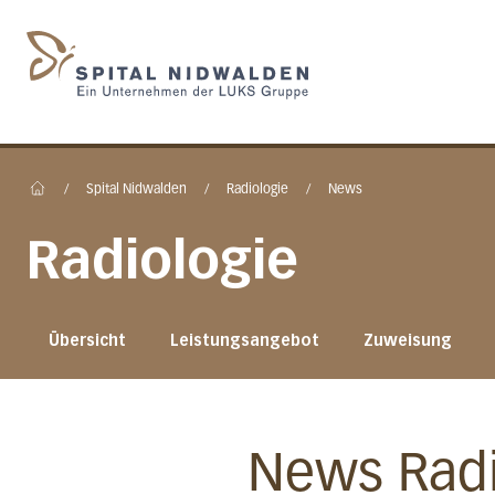
Startseite des Spital N
/
Spital Nidwalden
/
Radiologie
/
News
Home
Radiologie
Übersicht
Leistungsangebot
Zuweisung
News Radi