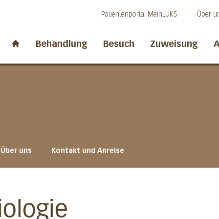
Direkt zum Inhalt
Direkt zum Fussbereich
Direkt zur Suche
Patientenportal MeinLUKS
Über u
idwalden
Behandlung
Besuch
Zuweisung
A
Start page
Über uns
Kontakt und Anreise
ologie