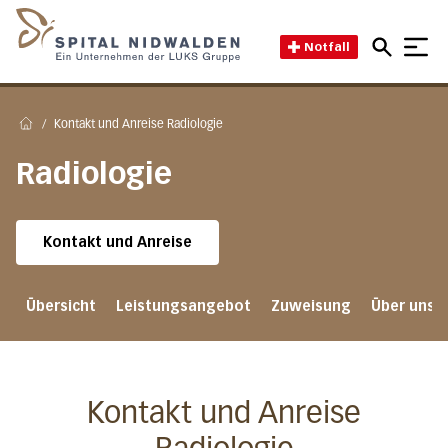
Direkt zum Inhalt
Direkt zum Fussbereich
Direkt zur Suche
Startseite des Spital Nidwal
Notfall
/
Kontakt und Anreise Radiologie
Home
Radiologie
Kontakt und Anreise
Übersicht
Leistungsangebot
Zuweisung
Über uns
Kontakt und Anreise