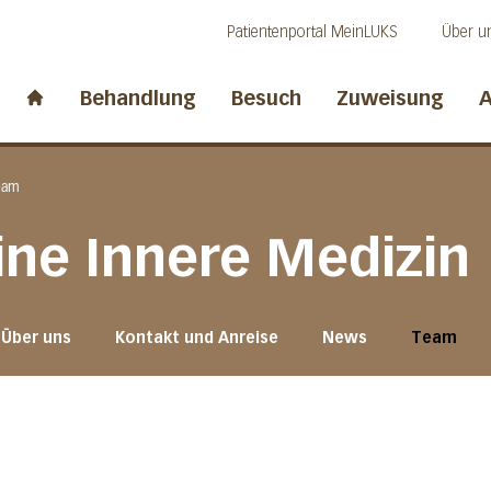
Direkt zum Inhalt
Direkt zum Fussbereich
Direkt zur Suche
Patientenportal MeinLUKS
Über u
idwalden
Behandlung
Besuch
Zuweisung
A
Start page
eam
eine Innere Medizin
Über uns
Kontakt und Anreise
News
Team