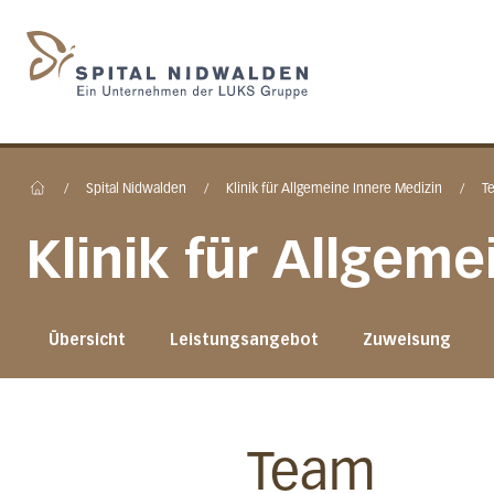
Startseite des Spital N
/
Spital Nidwalden
/
Klinik für Allgemeine Innere Medizin
/
T
Home
Klinik für Allgem
Übersicht
Leistungsangebot
Zuweisung
Team