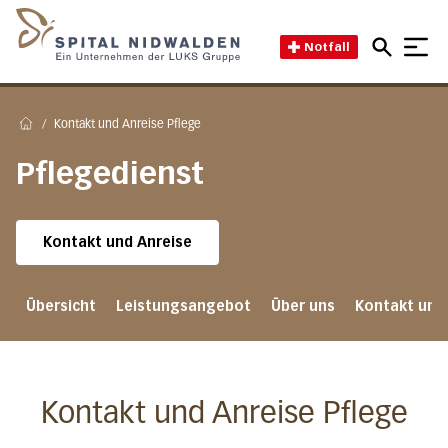
Direkt zum Inhalt
Direkt zum Fussbereich
Direkt zur Suche
Startseite des Spital Nidwal
Notfall
/
Kontakt und Anreise Pflege
Home
Pflegedienst
Kontakt und Anreise
Übersicht
Leistungsangebot
Über uns
Kontakt und
Kontakt und Anreise Pflege