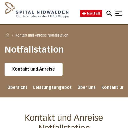
Direkt zum Inhalt
Direkt zum Fussbereich
Direkt zur Suche
Startseite des Spital Nidwal
Notfall
/
Kontakt und Anreise Notfallstation
Home
Notfallstation
Kontakt und Anreise
Übersicht
Leistungsangebot
Über uns
Kontakt und
Kontakt und Anreise