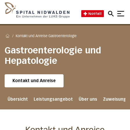
Direkt zum Inhalt
Direkt zum Fussbereich
Direkt zur Suche
Startseite des Spital Nidwal
Notfall
/
Kontakt und Anreise Gastroenterologie
Home
Gastroenterologie und
Hepatologie
Kontakt und Anreise
Übersicht
Leistungsangebot
Über uns
Zuweisung