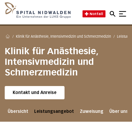
Direkt zum Inhalt
Direkt zum Fussbereich
Direkt zur Suche
Startseite des Spital Nidwal
Notfall
/
Klinik für Anästhesie, Intensivmedizin und Schmerzmedizin
/
Leistung
Home
Klinik für Anästhesie,
Intensivmedizin und
Schmerzmedizin
Kontakt und Anreise
Übersicht
Leistungsangebot
Zuweisung
Über uns