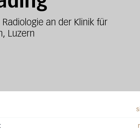
ading
Radiologie an der Klinik für
n, Luzern
s
: