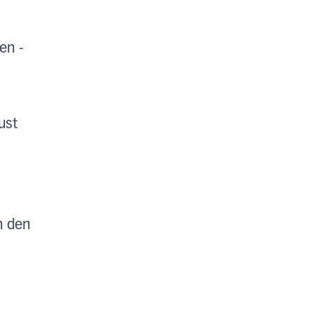
en -
ust
h den