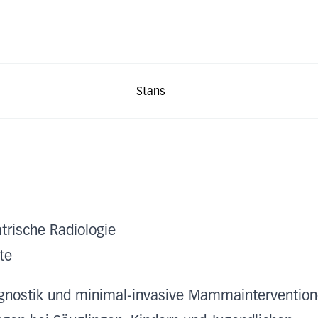
Stans
atrische Radiologie
te
nostik und minimal-invasive Mammainterventio