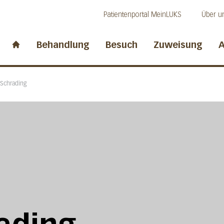
Direkt zum Inhalt
Direkt zum Fussbereich
Direkt zur Suche
Patientenportal MeinLUKS
Über u
idwalden
Behandlung
Besuch
Zuweisung
A
Start page
 Schrading