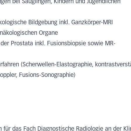
ngen bei Säuglingen, Kindern und Jugendlichen
ologische Bildgebung inkl. Ganzkörper-MRI
ynäkologischen Organe
der Prostata inkl. Fusionsbiopsie sowie MR-
fahren (Scherwellen-Elastographie, kontrastverst
oppler, Fusions-Sonographie)
n für das Fach Diagnostische Radiologie an der Kli