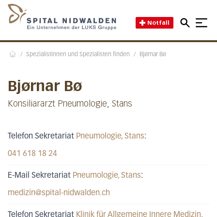
Direkt zum Inhalt
Direkt zum Fussbereich
Direkt zur Suche
Startseite des Spital Nidwal
Notfall
/
Spezialistinnen und Spezialisten finden
/
Bjørnar Bø
Home
Bjørnar Bø
Konsiliararzt Pneumologie, Stans
Telefon Sekretariat
Pneumologie
, Stans
:
041 618 18 24
E-Mail Sekretariat
Pneumologie
, Stans
:
medizin@spital-nidwalden.ch
Telefon Sekretariat
Klinik für Allgemeine Innere Medizin
,